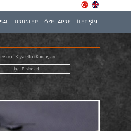
SAL
ÜRÜNLER
ÖZEL APRE
İLETİŞİM
ersonel Kıyafetleri Kumaşları
İşci Elbiseleri